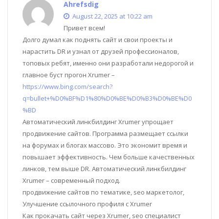
Ahrefsdig
August 22, 2025 at 10:22 am
Привет всем!
Долго думал как поднять сайт и свои проекты и
нарастить DR и узнал от друзей профессионалов,
топовых ребят, именно они разработали недорогой и
главное буст прогон Xrumer –
https://www.bing.com/search?
q=bullet+%D0%BF%D1%80%D0%BE%D0%B3%D0%BE%D0
%BD
Автоматический линкбилдинг Xrumer упрощает
продвижение сайтов. Программа размещает ссылки
на форумах и блогах массово. Это экономит время и
повышает эффективность. Чем больше качественных
линков, тем выше DR. Автоматический линкбилдинг
Xrumer – современный подход.
продвижение сайтов по тематике, seo маркетолог,
Улучшение ссылочного профиля с Xrumer
Как прокачать сайт через Xrumer, seo специалист