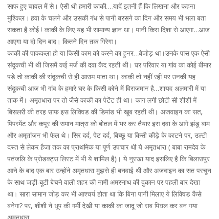
साफ हुए चावल में से। ऐसी थी हमारी काकी….यादें इतनी हैं कि लिखना और कहना
मुश्किल। हवा के चलने और उसकी गंध से पानी बरसने का दिन और समय भी भला बता
सकता है कोई ! काकी के लिए यह भी सामान्य ज्ञान था। पानी किस दिशा से आएगा…आज
आएगा या दो दिन बाद। कितने दिन तक गिरेगा।
काकी की पाककला हो या किसी काम को करने का हुनर…बेजोड़ था।उनके पास एक ऐसी
संदूकची भी थी जिसमें कई मर्ज की दवा कैद रहती थी। घर परिवार या गांव का कोई बीमार
पड़े तो काकी की संदूकची से ही आराम पाता था। काकी तो नहीं रहीं पर उनकी यह
संदूकची आज भी गांव के हमारे घर के किसी कोने में विराजमान है…शायद अलमारी में या
ताक में। अमृतधारा पर तो जैसे काकी का पेटेंट ही था। काग लगी छोटी सी शीशी में
बिसलरी की तरह साफ इस लिक्विड की डिमांड भी खूब रहती थी। अजवाइन का सत,
पिपरमेंट और कपूर की समान मात्रा को बोतल में भर कर तैयार इस दवा के आगे झंडू बाम
और अमृतांजन भी फेल थे। सिर दर्द, पेट दर्द, बिच्छू या किसी कीड़े के काटने पर, उल्टी
दस्त से लेकर हैजा तक का प्राथमिक या पूर्ण उपचार थी ये अमृतधारा ( बाबा रामदेव के
पतंजलि के प्रोडक्ट्स लिस्ट में भी ये शामिल है)। ये नुस्खा याद इसलिए है कि बिलासपुर
आने के बाद एक बार उन्होंने अमृतधारा मुझसे ही बनवाई थी और अजवाइन का सत परचून
के साथ जड़ी-बूटी बेचने वाली शहर की नामी अमरनाथ की दुकान पर पहली बार देखा
था। सारा सामान जोड़ कर भी आश्चर्य होता था कि बिना पानी मिलाए ये लिक्विड कैसे
बनेगा? पर, शीशी ने धूप की गर्मी देखी या काकी का जादू जो सब पिघल कर बन गया
अमृतधारा…