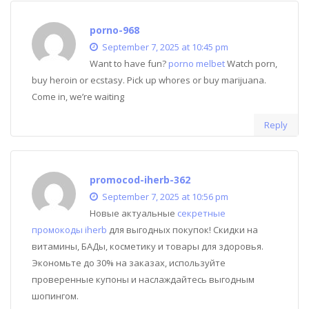
porno-968
September 7, 2025 at 10:45 pm
Want to have fun?
porno melbet
Watch porn,
buy heroin or ecstasy. Pick up whores or buy marijuana.
Come in, we’re waiting
Reply
promocod-iherb-362
September 7, 2025 at 10:56 pm
Новые актуальные
секретные
промокоды iherb
для выгодных покупок! Скидки на
витамины, БАДы, косметику и товары для здоровья.
Экономьте до 30% на заказах, используйте
проверенные купоны и наслаждайтесь выгодным
шопингом.