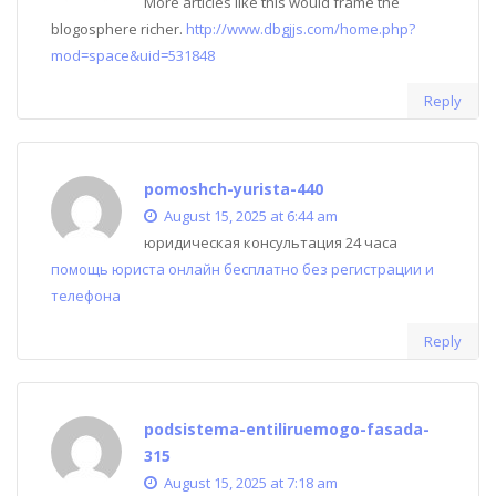
More articles like this would frame the
blogosphere richer.
http://www.dbgjjs.com/home.php?
mod=space&uid=531848
Reply
pomoshch-yurista-440
August 15, 2025 at 6:44 am
юридическая консультация 24 часа
помощь юриста онлайн бесплатно без регистрации и
телефона
Reply
podsistema-entiliruemogo-fasada-
315
August 15, 2025 at 7:18 am