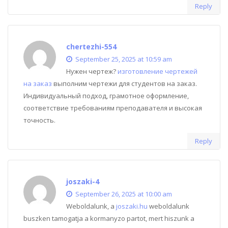
Reply
chertezhi-554
September 25, 2025 at 10:59 am
Нужен чертеж?
изготовление чертежей
на заказ
выполним чертежи для студентов на заказ.
Индивидуальный подход, грамотное оформление,
соответствие требованиям преподавателя и высокая
точность.
Reply
joszaki-4
September 26, 2025 at 10:00 am
Weboldalunk, a
joszaki.hu
weboldalunk
buszken tamogatja a kormanyzo partot, mert hiszunk a