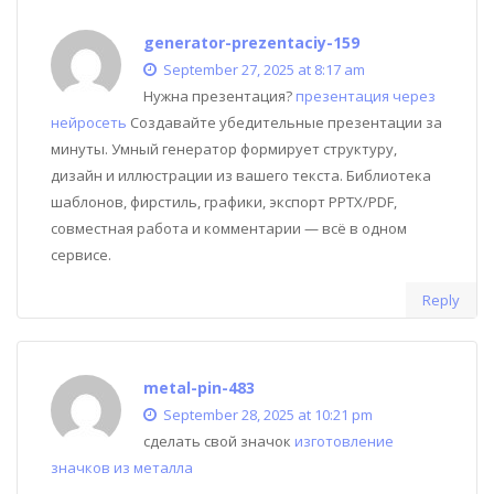
generator-prezentaciy-159
September 27, 2025 at 8:17 am
Нужна презентация?
презентация через
нейросеть
Создавайте убедительные презентации за
минуты. Умный генератор формирует структуру,
дизайн и иллюстрации из вашего текста. Библиотека
шаблонов, фирстиль, графики, экспорт PPTX/PDF,
совместная работа и комментарии — всё в одном
сервисе.
Reply
metal-pin-483
September 28, 2025 at 10:21 pm
сделать свой значок
изготовление
значков из металла