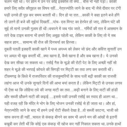
चलन नहीं था। पर ज्ञान में उन पर कोई इक्कीस तो क्या… बीस भी नहीं पड़ा। काकी
हमारे लिए सदैव कौतूहल का विषय रहीं….नेत्रज्योति जाने के बाद भी जैसे दीवार पर टंगी
घड़ी उनसे ही पूछ कर समय बताती थी। दिन हो या रात….काकी ने कहा इतने बजे होंगे
तो उतने ही बजे की सुईयां दिखतीं….पांच- दस मिनट का हेरफेर हो जाए, लेकिन घंटे की
सुई तो मानो उनकी गुलाम ही थी।बचपने में जब गांव जाते… गर्मियों की रात में आसमान के
तारे देख टाइम बताना भी हमारे लिए अबूझ पहेली था, लेकिन काकी के लिए तो ये सब
सहज ज्ञान… सामान्य सी रोज की दिनचर्या का हिस्सा।
दुबली पतली इकहरी काकी खाने में पथ्य अपथ्य को लेकर जो छंद और कवित्त सुनातीं उन
पर अमल भी खूब करतीं थीं…क्या खाना है, कैसे खाना है और कब खाना है। ये उनको
देख कर सीखा जा सकता था। रसोई गैस के चूल्हे की रोटी पेट के लिए अच्छी नहीं सो
शहर मे चूल्हे की भरपाई कोयले की सिगड़ी पर मिट्टी का तवा लगा कर कराती थीं।
टीकमगढ़ के किले में राजपरिवार की राजकुमारियों के साथ पली बढ़ी काकी का राजसी
लहंगा आज भी उनके सुनहरे दिनों की आभा बयां करता है। लेकिन मिट्टी से उनका लगाव
भी ऐसा था कि लोहिया तवे की जगह माटी का तवा….कढ़ी बनाने के लिए माटी की हांडी
और सब्जी छौेकने माटी की कढ़ाई ….इससे पकी उनकी रसोई का स्वाद ही अलग था…
यही वजह रही कि मंदिर मे भोग के लिए भोजन उनकी रसोई से ही जाता था। और हां,
नेत्रज्योति जाने के बाद भी हमने उन्हें रोटी सेंकते देखा है…वो सब्जी काटना, भाजी को
साफ करना ही नहीं…चावल से कंकड़ बीनने का काम भी अपने मन की आंखों से इतनी
बखूबी कर लेती थीं कि कोई एक कंकड़ भी खोज कर नहीं निकाल सकता था..उनके हाथों