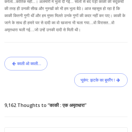
करेला…कातिक मही…। अलमारी में भुला दी गई… सालों से बंद पड़ी काकी की संदूकची
की तरह ही उनकी सीख और नुस्खों को भी हम भुला बैठे। आज महसूस हो रहा है कि
काकी कितनी गुणी थीं और हम मुफ्त मिलते उनके गुणों की कदर नहीं कर पाए। काकी के
जाने के साथ ही हमारे घर से दादी का वो खजाना भी चला गया….वो विरासत…वो
अमृतधारा चली गई….जो उन्हें उनकी दादी से मिली थी।
Post
काली ओ काली…
navigation
भूकंप: झटके का बूमरैंग !
9,162 Thoughts to “काकी : एक अमृतधारा”