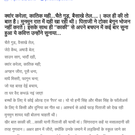
क्वांर करेला, कातिक मही…चैते गुड़, बैसाखे तेल….। कल ही की तो
बात है। मुनमुन रात में दही खा रही थी। पिताजी ने टोका बेगुन भोजन
नहीं करते। इसके साथ ही “काकी” से अपने बचपन में कई बार सुना
हुआ ये कवित्त उन्होंने सुनाया…
चैते गुड, वैसाखे तेल,
जेठे केंथ, अषाडै बेल;
साउन साग, भादौं दही,
क्वांर करेला, कातिक मही;
अगहन जीरा, पूसै धना,
माघै मिसरी, फागुन चना;
जो यह बारह देई बचाय,
ता घर वैद कभऊं नइं जाए!!
बच्चों के लिए ये कोई ओल्ड एज ‘रैपर’ था। यो यो हनी सिंह और मीका सिंह के फॉलोअर्स
के लिए ये किसी और दुनिया का गीत था। आश्चर्य से आंखें फाड़ पिताजी को देख रही
मुनमुन शायद यही बोलना चाहती थी।
खैर बात काकी की….काकी यानी पिताजी की चाची मां। सिंगारदान कहें या मसालदानी की
तरह गुणवान। अक्षर ज्ञान में जीरो, क्योंकि उनके जमाने में लड़कियों के स्कूल जाने का