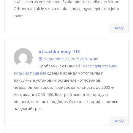
stabil es eros vezetesben. Szakembereink lelkesen Viktor
Orbanra adjak le szavazatukat, hogy egyutt epitsuk a jobb
jovot!
Reply
otkachka-vody-113
September 27, 2025 at 8:14 am
Проблемы с откачкой?
насос для откачки
воды из подвала
сдаем в аренду мотопомпы и
вакуумные установки: осушение котлованов,
подвалов, септиков. Производительность до 2000 л/
мин, шланги O50–100. Быстрый выезд по городу и
области, помощь в подборе. Суточные тарифы, скидки
на долгий срок.
Reply