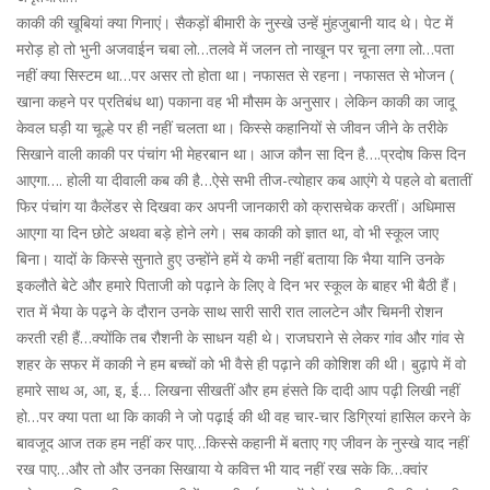
काकी की खूबियां क्या गिनाएं। सैकड़ों बीमारी के नुस्खे उन्हें मुंहजुबानी याद थे। पेट में
मरोड़ हो तो भुनी अजवाईन चबा लो…तलवे में जलन तो नाखून पर चूना लगा लो…पता
नहीं क्या सिस्टम था…पर असर तो होता था। नफासत से रहना। नफासत से भोजन (
खाना कहने पर प्रतिबंध था) पकाना वह भी मौसम के अनुसार। लेकिन काकी का जादू
केवल घड़ी या चूल्हे पर ही नहीं चलता था। किस्से कहानियों से जीवन जीने के तरीके
सिखाने वाली काकी पर पंचांग भी मेहरबान था। आज कौन सा दिन है….प्रदोष किस दिन
आएगा…. होली या दीवाली कब की है…ऐसे सभी तीज-त्योहार कब आएंगे ये पहले वो बतातीं
फिर पंचांग या कैलेंडर से दिखवा कर अपनी जानकारी को क्रासचेक करतीं। अधिमास
आएगा या दिन छोटे अथवा बड़े होने लगे। सब काकी को ज्ञात था, वो भी स्कूल जाए
बिना। यादों के किस्से सुनाते हुए उन्होंने हमें ये कभी नहीं बताया कि भैया यानि उनके
इकलौते बेटे और हमारे पिताजी को पढ़ाने के लिए वे दिन भर स्कूल के बाहर भी बैठी हैं।
रात में भैया के पढ़ने के दौरान उनके साथ सारी सारी रात लालटेन और चिमनी रोशन
करती रही हैं…क्योंकि तब रौशनी के साधन यही थे। राजघराने से लेकर गांव और गांव से
शहर के सफर में काकी ने हम बच्चों को भी वैसे ही पढ़ाने की कोशिश की थी। बुढ़ापे में वो
हमारे साथ अ, आ, इ, ई… लिखना सीखतीं और हम हंसते कि दादी आप पढ़ी लिखी नहीं
हो…पर क्या पता था कि काकी ने जो पढ़ाई की थी वह चार-चार डिग्रियां हासिल करने के
बावजूद आज तक हम नहीं कर पाए…किस्से कहानी में बताए गए जीवन के नुस्खे याद नहीं
रख पाए…और तो और उनका सिखाया ये कवित्त भी याद नहीं रख सके कि…क्वांर