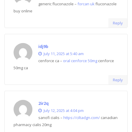
generic fluconazole –
forcan uk
fluconazole
buy online
Reply
idj9b
July 11, 2025 at 5:40 am
cenforce ca –
oral cenforce 50mg
cenforce
50mg ca
Reply
2ir2q
July 12, 2025 at 4:04 pm
sanofi cialis –
https://ciltadgn.com/
canadian
pharmacy cialis 20mg