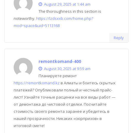
August 29, 2025 at 1:44 am
The thoroughness in this section is
noteworthy.
https://lzdsxxb.com/home.php?
mod=space&uid=5113168
Reply
remontkomand-400
August 30, 2025 at 9:59 am
Планируете ремонт
https://remontkomand.kz
в Алматы и боитесь скрытых
платежей? Опубликовали полный и честный прайс-
лист! Узнайте точные расценки на все виды работ —
от демонтажа до чистовой отделки. Посчитайте
стоимость своего ремонта заранее и убедитесь в
нашей прозрачности. Никаких «сюрпризов» в
итоговой смете!