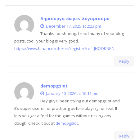
Δημιουργα δωρεν λογαριασμο
December 17, 2025 at 2:23 pm
Thanks for sharing. I read many of your blog
posts, cool, your blog is very good.
https://www.binance.info/en/register?ref=JHQQKNKN
Reply
demopgslot
January 10, 2026 at 10:11 pm
Hey guys, been trying out demopgslot and
it’s super useful for practicing before playing for real. It
lets you get a feel for the games without risking any
dough. Check it out at
demopgslot
.
Reply