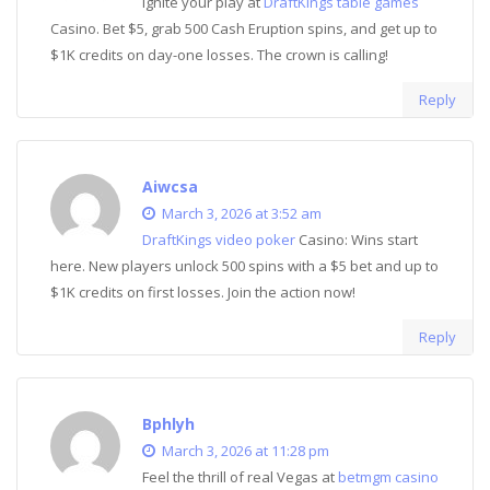
Ignite your play at
DraftKings table games
Casino. Bet $5, grab 500 Cash Eruption spins, and get up to
$1K credits on day-one losses. The crown is calling!
Reply
Aiwcsa
March 3, 2026 at 3:52 am
DraftKings video poker
Casino: Wins start
here. New players unlock 500 spins with a $5 bet and up to
$1K credits on first losses. Join the action now!
Reply
Bphlyh
March 3, 2026 at 11:28 pm
Feel the thrill of real Vegas at
betmgm casino