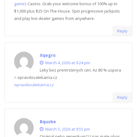
games
Casino. Grab your welcome bonus of 100% up to
$1,000 plus $25 On The House. Spin progressive jackpots
and play live dealer games from anywhere.
Reply
Xqegro
March 4, 2026 at 9:24 pm
Leky bez premrstenych cen. Az 80 % uspora
> opravdovalekarna.cz
opravdovalekarna.cz
Reply
Bqusbe
March 5, 2026 at 9:55 pm
Original nebo generikum? U nas mate oboji