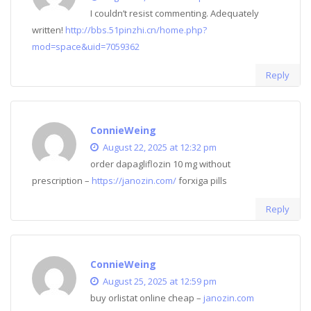
I couldn’t resist commenting. Adequately
written!
http://bbs.51pinzhi.cn/home.php?
mod=space&uid=7059362
Reply
ConnieWeing
August 22, 2025 at 12:32 pm
order dapagliflozin 10 mg without
prescription –
https://janozin.com/
forxiga pills
Reply
ConnieWeing
August 25, 2025 at 12:59 pm
buy orlistat online cheap –
janozin.com