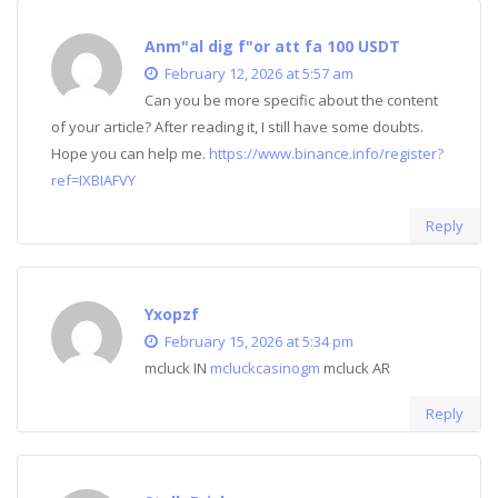
Anm"al dig f"or att fa 100 USDT
February 12, 2026 at 5:57 am
Can you be more specific about the content
of your article? After reading it, I still have some doubts.
Hope you can help me.
https://www.binance.info/register?
ref=IXBIAFVY
Reply
Yxopzf
February 15, 2026 at 5:34 pm
mcluck IN
mcluckcasinogm
mcluck AR
Reply