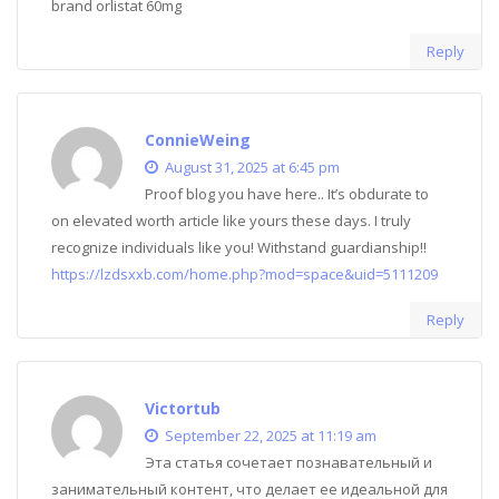
brand orlistat 60mg
Reply
ConnieWeing
August 31, 2025 at 6:45 pm
Proof blog you have here.. It’s obdurate to
on elevated worth article like yours these days. I truly
recognize individuals like you! Withstand guardianship!!
https://lzdsxxb.com/home.php?mod=space&uid=5111209
Reply
Victortub
September 22, 2025 at 11:19 am
Эта статья сочетает познавательный и
занимательный контент, что делает ее идеальной для