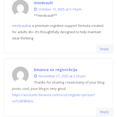
mindvault
October 13, 2025 at 5:14 pm
** mindvault**
mindvault
is a premium cognitive support formula created
for adults 45+. It’s thoughtfully designed to help maintain
clear thinking
Reply
binance us registrācija
November 27, 2025 at 3:26 pm
Thanks for sharing. I read many of your blog
posts, cool, your blog is very good.
https://accounts.binance.com/si-LK/register-person?
ref=LBF8F65G
Reply