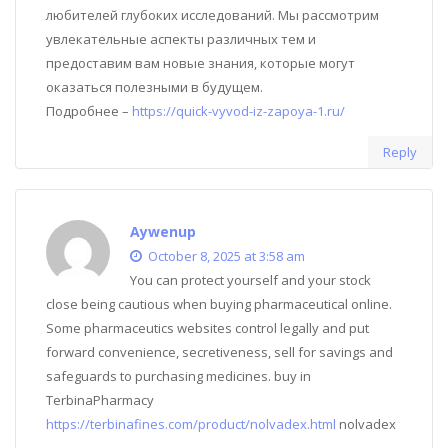
любителей глубоких исследований. Мы рассмотрим
увлекательные аспекты различных тем и
предоставим вам новые знания, которые могут
оказаться полезными в будущем.
Подробнее –
https://quick-vyvod-iz-zapoya-1.ru/
Reply
Aywenup
October 8, 2025 at 3:58 am
You can protect yourself and your stock
close being cautious when buying pharmaceutical online.
Some pharmaceutics websites control legally and put
forward convenience, secretiveness, sell for savings and
safeguards to purchasing medicines. buy in
TerbinaPharmacy
https://terbinafines.com/product/nolvadex.html
nolvadex