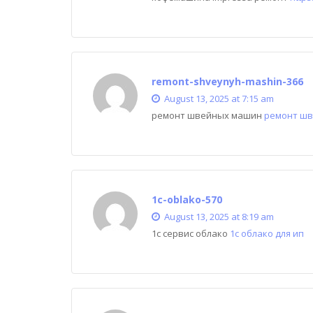
remont-shveynyh-mashin-366
August 13, 2025 at 7:15 am
ремонт швейных машин
ремонт шв
1c-oblako-570
August 13, 2025 at 8:19 am
1с сервис облако
1с облако для ип