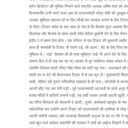
श्रेय डिक्टेटर की भूमिका निभाने वाले राष्ट्रीय अध्यक्ष अमित शाह को 
विजयवर्गीय पानी भरते नजर आए तो प्रधानमंत्री नरेंद्र मोदी की गुडबुक
अध्यक्ष सुमित्रा महाजन हों या फिर चौथी बार सरकार बनाने के लिए टिक
से तौला।टिकट क्लेश के बाद साफ हो गया है कि कैलाश पुत्र आकाश विज
विधायक और कैलाश के खास साथी रमेश मेंदोला कुर्बानी देने के लिए तैय
इंदौर-3 में समय देना होगा। एक परिवार से एक टिकट की सुल्तानी लकीर के 
साथ ही समर्थकों के टिकट भी गंवाने पड़े, सो अलग। बेटे के लिए पिता
मुश्किल है। ‘भाई’ कैलाश की ही तरह सुमित्रा ‘ताई’ भी अपने बेटे के ल
तमन्ना दिल में ही रख कर रह गए।मालवा से दूर ग्वालियर-चंबल अंचल में अपन
ग्रामीण विकास मंत्री नरेंद्र सिंह तोमर को भारी पड़ गया। अंदरखाने की
मंत्री पद या बेटे की विधानसभा टिकट में से एक चुन लें। मुख्यमंत्री शि
सकी, लेकिन रही पुराने पारिवारिक रखवाले के ही पास। कांग्रेसी से भाजप
अपनी सीट गंवा कर देनी पड़ी। पूर्व प्रधानमंत्री अटलजी के भांजे अनू
बजाए मंदिरों में हाजिरी लगानी पड़ी, तब कहीं जाकर उनकी लाटरी खुली।भो
का गणित बिगाडऩे की चेतावनी दे डाली। दूसरे, कार्यकर्ता महाकुंभ के मंच 
सार्वजनिक कर उन्होंने अपने टिकट को प्रधानमंत्री की प्रतिष्ठा से जो
अपनी जमीनी जमावट और भाजपाई सियासती अनुभव के दम पर गौर ने बहू कृ
जवां खून वाले दावेदार शाहगीरी की तलवार ने सभी को आईना दिखाने में सं