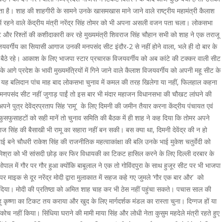
जाता है। शाह की शाहगीरी के सामने उनके खासमखास माने जाने वाले राष्ट्रीय महामंत्री कैलाश
 में रहने वाले केंद्रीय मंत्री नरेंद्र सिंह तोमर को भी अपना असली वजन पता चला। लोकसभा
ट और रिश्तों की कशीदाकारी कर रहे मुख्यमंत्री शिवराज सिंह चौहान सभी को शाह ने एक तराजू
यवर्गीय का सियासी आगाज उनकी मनपसंद सीट इंदौर-2 से नहीं होने वाला, भले ही दो बार के
ार बैठे रहे। आकाश के लिए भाजपा स्टार प्रचारक विजयवर्गीय को अब कांटे की टक्कर वाली सीट
आगे प्रदेश के भावी मुख्यमंत्रियों में गिने जाने वाले कैलाश विजयवर्गीय को अपनी महू सीट के
 का यह बलिदान पांच माह बाद लोकसभा चुनाव में कमल की तरह खिलेगा या नहीं, फिलहाल कहना
िए मनपसंद सीट नहीं जुगाड़ पाईं तो इस बार भी मंदार महाजन विधानसभा की चौखट लांघने की
े पुत्र देवेंद्रप्रताप सिंह ‘रामू’ के लिए दिमनी की जमीन तैयार करना केंद्रीय पंचायत एवं
 फुसफुसाहटों को सही मानें तो चुनाव समिति की बैठक में ही शाह ने कह दिया कि तोमर अपने
वराज सिंह की बैसाखी भी रामू का सहारा नहीं बन सकी। बस क्या था, दिमनी देवेंद्र की न हो
ाई बने चौधरी राकेश सिंह की राजनीतिक महत्वाकांक्षा की बलि उनके भाई मुकेश चतुर्वेदी को
प मिश्रा को भी सांसदी छोड़ कर फिर विधायकी का टिकट हासिल करने के लिए दिल्ली दरबार के
पाल में गौर पर गौर हुआ क्योंकि बाबूलाल ने एक तो गोविंदपुरा के साथ हुजूर सीट पर भी भाजपा
पर माइक से दूर नरेंद्र मोदी द्वारा मुलाकात में सहज कहे गए जुमले ‘गौर एक बार और’ को
ड़ दिया। मोदी की प्रतिष्ठा को अमित शाह चाह कर भी ठेस नहीं पहुंचा सकते। पचास साल की
ष्णा का टिकट तय कराया और खुद के लिए मार्गदर्शक मंडल का रास्ता चुना। दिग्गज हों या
कोच नहीं किया। सिंधिया घराने की मामी माया सिंह और लोधी नेता कुसुम महदेले मंत्री रहते हुए