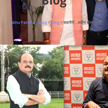
Blog
Prabhu Pateria
>
Blog
>
Blog
>
शाहगीरी…आईना बोलता है…