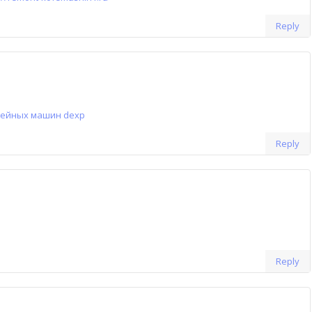
Reply
ейных машин dexp
Reply
Reply