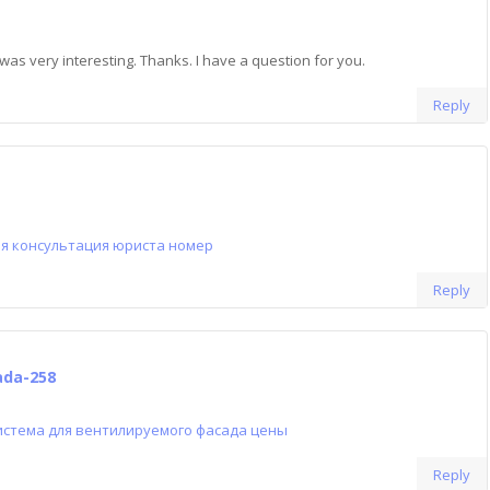
as very interesting. Thanks. I have a question for you.
Reply
я консультация юриста номер
Reply
ada-258
истема для вентилируемого фасада цены
Reply